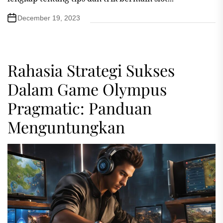
December 19, 2023
Rahasia Strategi Sukses
Dalam Game Olympus
Pragmatic: Panduan
Menguntungkan