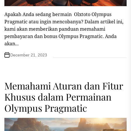
Apakah Anda sedang bermain Olxtoto Olympus
Pragmatic atau ingin mencobanya? Dalam artikel ini,
kami akan memberikan panduan memahami
pembayaran dan bonus Olympus Pragmatic. Anda
akan...
December 21, 2023
Memahami Aturan dan Fitur
Khusus dalam Permainan
Olympus Pragmatic