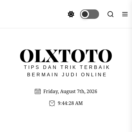
Skip
to
the
content
OLXTOTO
TIPS DAN TRIK TERBAIK
BERMAIN JUDI ONLINE
Friday, August 7th, 2026
9:44:29 AM