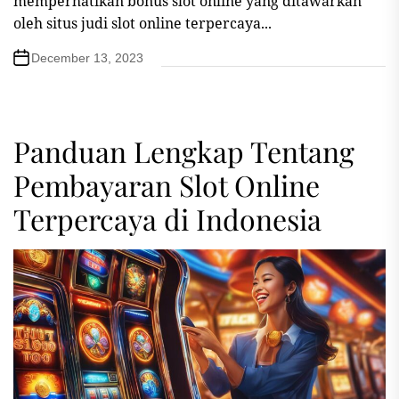
memperhatikan bonus slot online yang ditawarkan
oleh situs judi slot online terpercaya...
December 13, 2023
Panduan Lengkap Tentang
Pembayaran Slot Online
Terpercaya di Indonesia