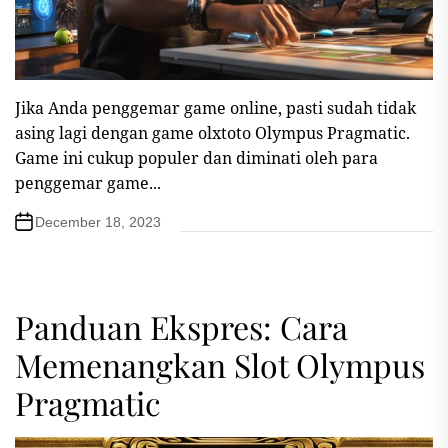
Jika Anda penggemar game online, pasti sudah tidak
asing lagi dengan game olxtoto Olympus Pragmatic.
Game ini cukup populer dan diminati oleh para
penggemar game...
December 18, 2023
Panduan Ekspres: Cara
Memenangkan Slot Olympus
Pragmatic