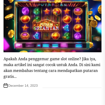
Apakah Anda penggemar game slot online? Jika iya,
maka artikel ini sangat cocok untuk Anda. Di sini kami
akan membahas tentang cara mendapatkan putaran
gratis...
December 14, 2023