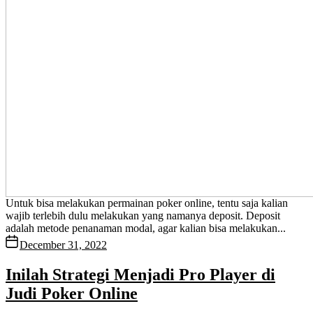
Untuk bisa melakukan permainan poker online, tentu saja kalian
wajib terlebih dulu melakukan yang namanya deposit. Deposit
adalah metode penanaman modal, agar kalian bisa melakukan...
December 31, 2022
Inilah Strategi Menjadi Pro Player di
Judi Poker Online