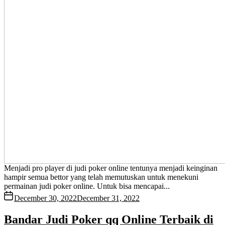
Menjadi pro player di judi poker online tentunya menjadi keinginan
hampir semua bettor yang telah memutuskan untuk menekuni
permainan judi poker online. Untuk bisa mencapai...
December 30, 2022
December 31, 2022
Bandar Judi Poker qq Online Terbaik di