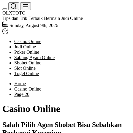
Skip
to
OLXTOTO
the
Tips dan Trik Terbaik Bermain Judi Online
content
Sunday, August 9th, 2026
Casino Online
Judi Online
Poker Online
Sabung Ayam Online
Sbobet Online
Slot Online
Togel Online
Home
Casino Online
Page 20
Casino Online
Salah Pilih Agen Sbobet Bisa Sebabkan
Berbagai Kerugian