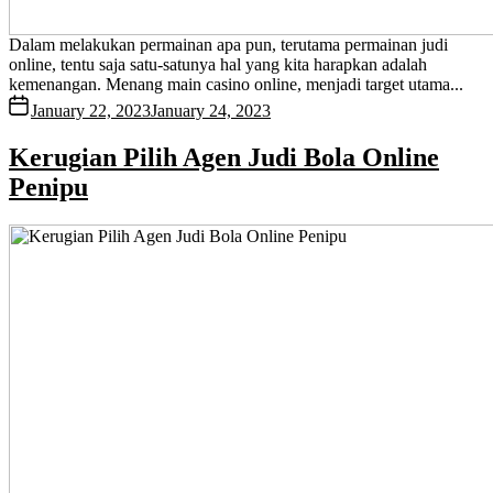
Dalam melakukan permainan apa pun, terutama permainan judi
online, tentu saja satu-satunya hal yang kita harapkan adalah
kemenangan. Menang main casino online, menjadi target utama...
January 22, 2023
January 24, 2023
Kerugian Pilih Agen Judi Bola Online
Penipu