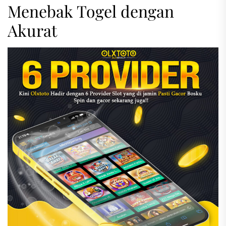
Menebak Togel dengan
Akurat