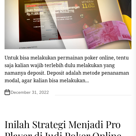
Untuk bisa melakukan permainan poker online, tentu
saja kalian wajib terlebih dulu melakukan yang
namanya deposit. Deposit adalah metode penanaman
modal, agar kalian bisa melakukan...
December 31, 2022
Inilah Strategi Menjadi Pro
Player di Judi Poker Online