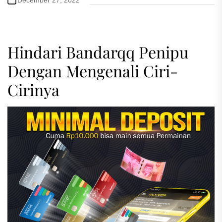
Hindari Bandarqq Penipu
Dengan Mengenali Ciri-
Cirinya