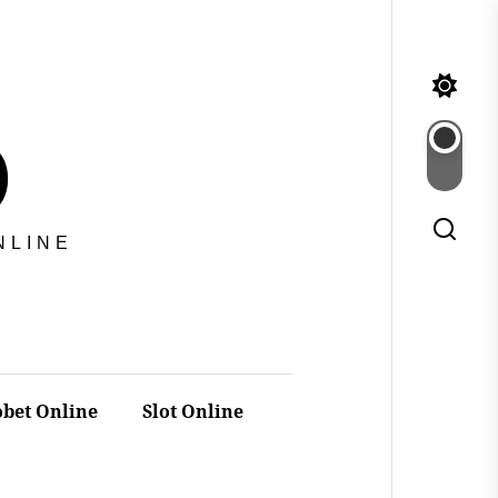
O
NLINE
obet Online
Slot Online