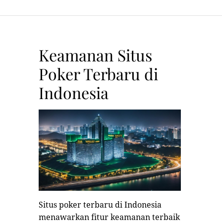
Keamanan Situs
Poker Terbaru di
Indonesia
Situs poker terbaru di Indonesia
menawarkan fitur keamanan terbaik