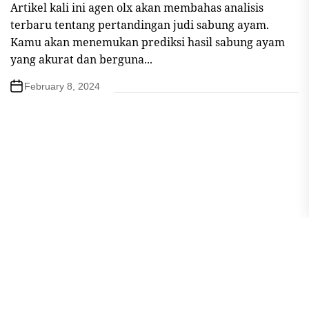
Artikel kali ini agen olx akan membahas analisis
terbaru tentang pertandingan judi sabung ayam.
Kamu akan menemukan prediksi hasil sabung ayam
yang akurat dan berguna...
February 8, 2024