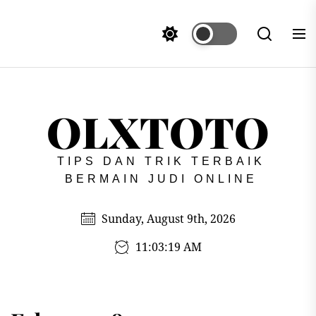
Skip
to
the
content
OLXTOTO
TIPS DAN TRIK TERBAIK
BERMAIN JUDI ONLINE
Sunday, August 9th, 2026
11:03:19 AM