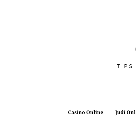
Skip
to
the
content
TIPS
Casino Online
Judi Onl