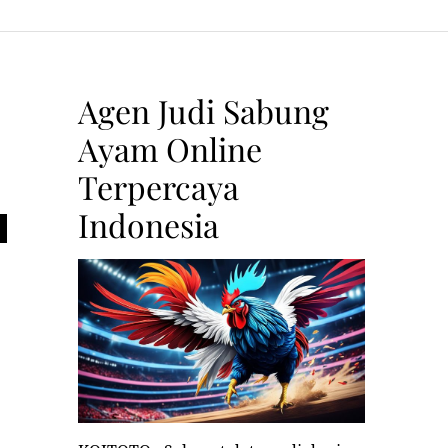
Agen Judi Sabung
Ayam Online
Terpercaya
Indonesia
5