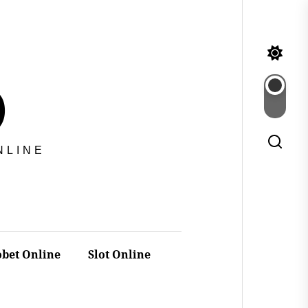
O
NLINE
obet Online
Slot Online