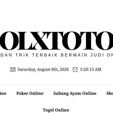
OLXTOT
 DAN TRIK TERBAIK BERMAIN JUDI O
Saturday, August 8th, 2026
3:20:13 AM
ine
Poker Online
Sabung Ayam Online
Sb
Togel Online