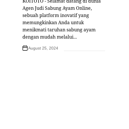
KOITOTO - Selamat datang di dunia
Agen Judi Sabung Ayam Online,
sebuah platform inovatif yang
memungkinkan Anda untuk
menikmati taruhan sabung ayam
dengan mudah melalui...
August 25, 2024