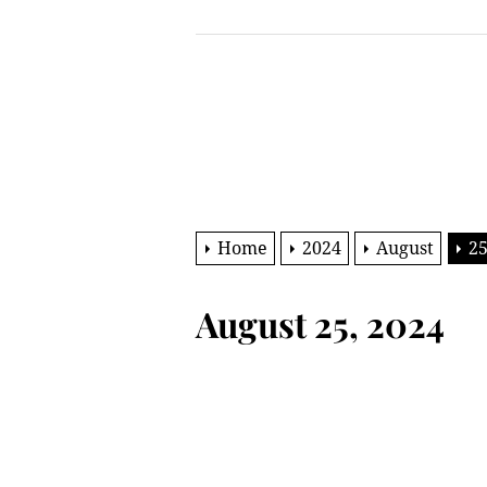
Home
2024
August
2
August 25, 2024