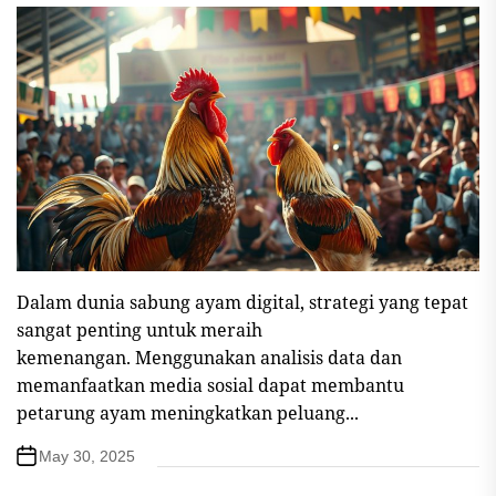
Dalam dunia sabung ayam digital, strategi yang tepat
sangat penting untuk meraih
kemenangan. Menggunakan analisis data dan
memanfaatkan media sosial dapat membantu
petarung ayam meningkatkan peluang...
May 30, 2025