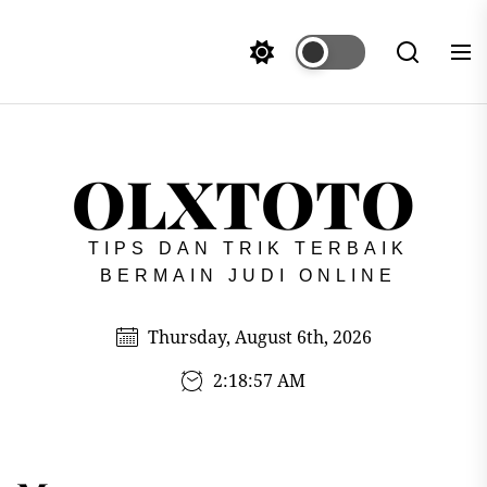
Skip
to
the
content
OLXTOTO
TIPS DAN TRIK TERBAIK
BERMAIN JUDI ONLINE
Thursday, August 6th, 2026
2:18:58 AM