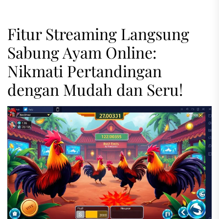
Fitur Streaming Langsung
Sabung Ayam Online:
Nikmati Pertandingan
dengan Mudah dan Seru!