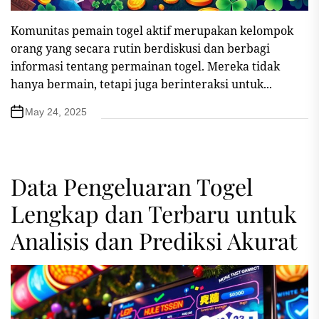
Komunitas pemain togel aktif merupakan kelompok
orang yang secara rutin berdiskusi dan berbagi
informasi tentang permainan togel. Mereka tidak
hanya bermain, tetapi juga berinteraksi untuk...
May 24, 2025
Data Pengeluaran Togel
Lengkap dan Terbaru untuk
Analisis dan Prediksi Akurat