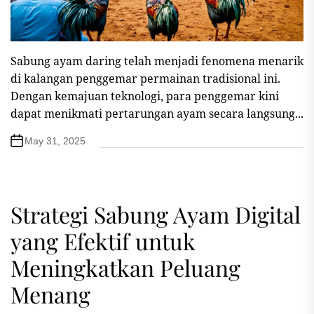
Sabung ayam daring telah menjadi fenomena menarik
di kalangan penggemar permainan tradisional ini.
Dengan kemajuan teknologi, para penggemar kini
dapat menikmati pertarungan ayam secara langsung...
May 31, 2025
Strategi Sabung Ayam Digital
yang Efektif untuk
Meningkatkan Peluang
Menang