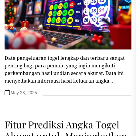
Data pengeluaran togel lengkap dan terbaru sangat
penting bagi para pemain yang ingin mengikuti
perkembangan hasil undian secara akurat. Data ini
menyediakan informasi hasil keluaran angka...
May 23, 2025
Fitur Prediksi Angka Togel
Akurat untuk Meningkatkan