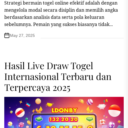
Strategi bermain togel online efektif adalah dengan
mengelola modal secara disiplin dan memilih angka
berdasarkan analisis data serta pola keluaran
sebelumnya. Pemain yang sukses biasanya tidak...
May 27, 2025
Hasil Live Draw Togel
Internasional Terbaru dan
Terpercaya 2025