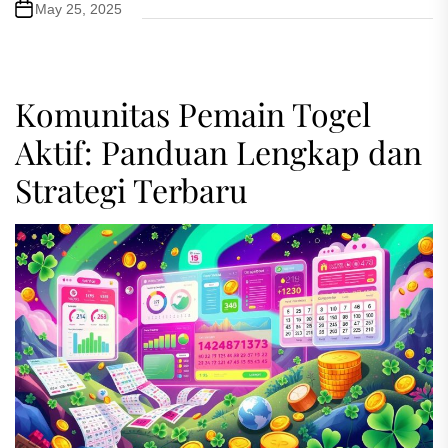
May 25, 2025
Komunitas Pemain Togel
Aktif: Panduan Lengkap dan
Strategi Terbaru