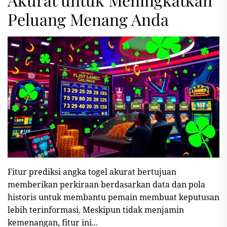
Peluang Menang Anda
Fitur prediksi angka togel akurat bertujuan
memberikan perkiraan berdasarkan data dan pola
historis untuk membantu pemain membuat keputusan
lebih terinformasi. Meskipun tidak menjamin
kemenangan, fitur ini...