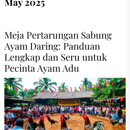
May 2025
Meja Pertarungan Sabung
Ayam Daring: Panduan
Lengkap dan Seru untuk
Pecinta Ayam Adu