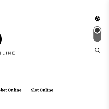
O
NLINE
obet Online
Slot Online