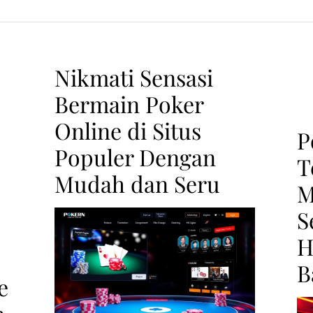
Nikmati Sensasi
Bermain Poker
Online di Situs
P
Populer Dengan
T
Mudah dan Seru
M
S
H
B
e