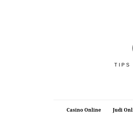
Skip
to
the
content
TIPS
Casino Online
Judi Onl