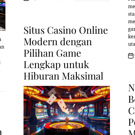
me
sta
me
Situs Casino Online
ga
ke
Modern dengan
n
uta
an
Pilihan Game
Lengkap untuk
l
n
Hiburan Maksimal
N
B
C
P
n
M