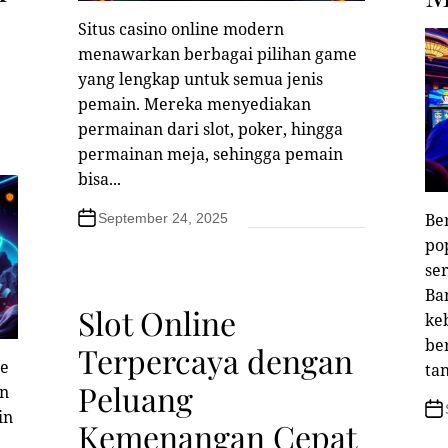
Situs casino online modern
menawarkan berbagai pilihan game
yang lengkap untuk semua jenis
pemain. Mereka menyediakan
permainan dari slot, poker, hingga
permainan meja, sehingga pemain
bisa...
Ber
September 24, 2025
po
se
Ba
Slot Online
ke
be
Terpercaya dengan
ne
tan
Peluang
n
in
Kemenangan Cepat