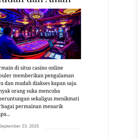
main di situs casino online
puler memberikan pengalaman
ru dan mudah diakses kapan saja.
nyak orang suka mencoba
beruntungan sekaligus menikmati
rbagai permainan menarik
pa...
September 23, 2025