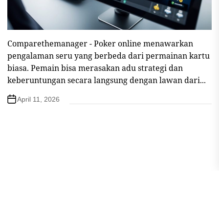
Comparethemanager - Poker online menawarkan
pengalaman seru yang berbeda dari permainan kartu
biasa. Pemain bisa merasakan adu strategi dan
keberuntungan secara langsung dengan lawan dari...
April 11, 2026