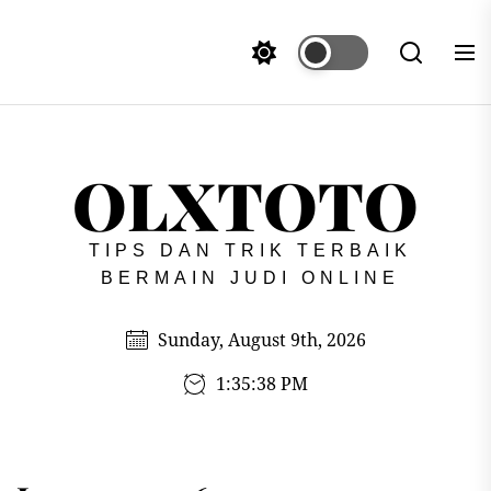
Skip
to
the
content
OLXTOTO
TIPS DAN TRIK TERBAIK
BERMAIN JUDI ONLINE
Sunday, August 9th, 2026
1:35:38 PM