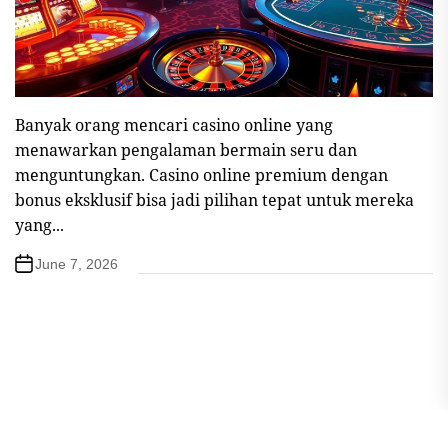
Banyak orang mencari casino online yang
menawarkan pengalaman bermain seru dan
menguntungkan. Casino online premium dengan
bonus eksklusif bisa jadi pilihan tepat untuk mereka
yang...
June 7, 2026