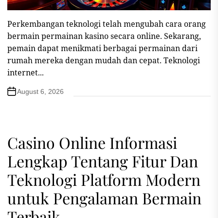
Perkembangan teknologi telah mengubah cara orang
bermain permainan kasino secara online. Sekarang,
pemain dapat menikmati berbagai permainan dari
rumah mereka dengan mudah dan cepat. Teknologi
internet...
August 6, 2026
Casino Online Informasi
Lengkap Tentang Fitur Dan
Teknologi Platform Modern
untuk Pengalaman Bermain
Terbaik