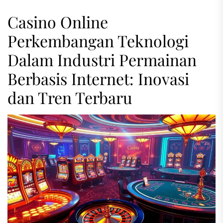
Casino Online
Perkembangan Teknologi
Dalam Industri Permainan
Berbasis Internet: Inovasi
dan Tren Terbaru