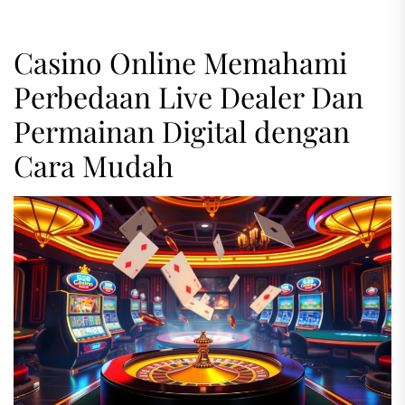
Casino Online Memahami
Perbedaan Live Dealer Dan
Permainan Digital dengan
Cara Mudah