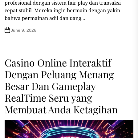
profesional dengan sistem fair play dan transaksi
cepat stabil. Mereka ingin bermain dengan yakin
bahwa permainan adil dan uang...
June 9, 2026
Casino Online Interaktif
Dengan Peluang Menang
Besar Dan Gameplay
RealTime Seru yang
Membuat Anda Ketagihan