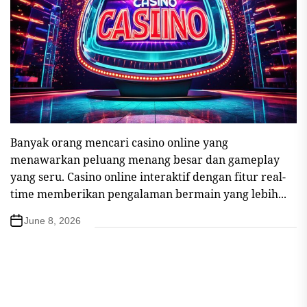
Banyak orang mencari casino online yang
menawarkan peluang menang besar dan gameplay
yang seru. Casino online interaktif dengan fitur real-
time memberikan pengalaman bermain yang lebih...
June 8, 2026