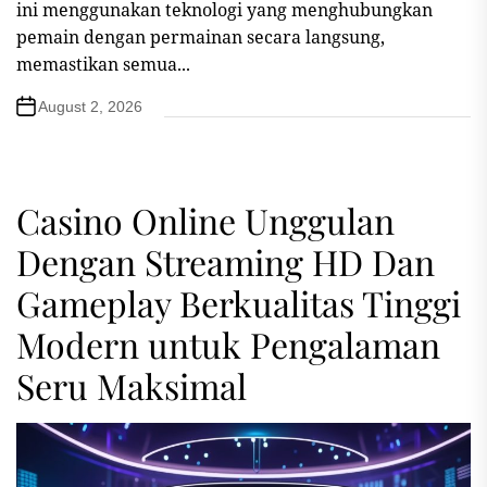
ini menggunakan teknologi yang menghubungkan
pemain dengan permainan secara langsung,
memastikan semua...
August 2, 2026
Casino Online Unggulan
Dengan Streaming HD Dan
Gameplay Berkualitas Tinggi
Modern untuk Pengalaman
Seru Maksimal