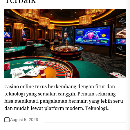
Casino online terus berkembang dengan fitur dan
teknologi yang semakin canggih. Pemain sekarang
bisa menikmati pengalaman bermain yang lebih seru
dan mudah lewat platform modern. Teknologi...
August 5, 2026