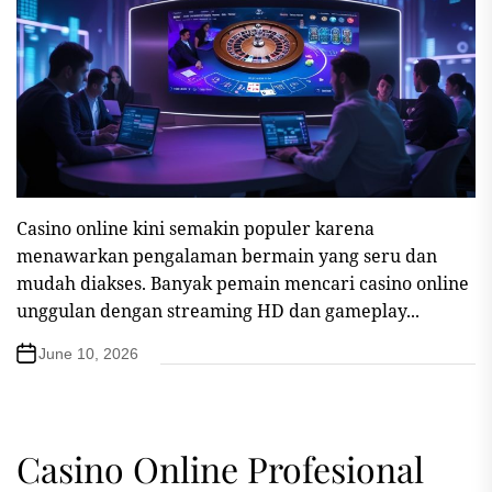
Casino online kini semakin populer karena
menawarkan pengalaman bermain yang seru dan
mudah diakses. Banyak pemain mencari casino online
unggulan dengan streaming HD dan gameplay...
June 10, 2026
Casino Online Profesional