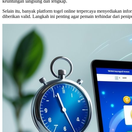
keuntungan langsung dan lengkap.
Selain itu, banyak platform togel online terpercaya menyediakan infor
diberikan valid. Langkah ini penting agar pemain terhindar dari penipu