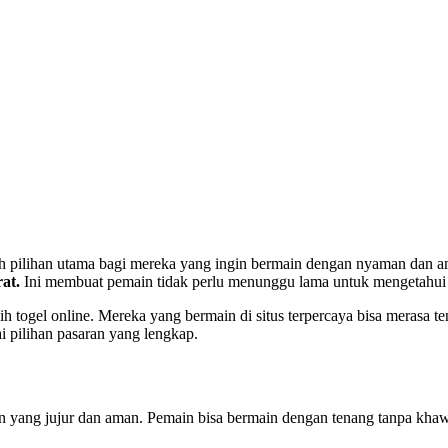
lah pilihan utama bagi mereka yang ingin bermain dengan nyaman dan 
at.
Ini membuat pemain tidak perlu menunggu lama untuk mengetahui 
h togel online. Mereka yang bermain di situs terpercaya bisa merasa te
i pilihan pasaran yang lengkap.
n yang jujur dan aman. Pemain bisa bermain dengan tenang tanpa khawat