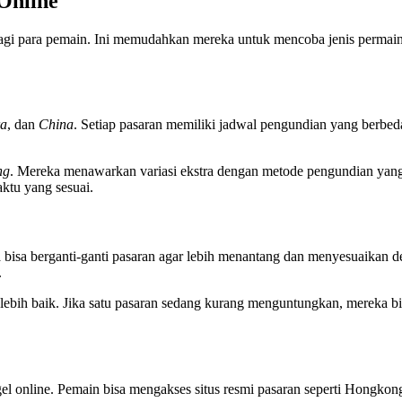
Online
agi para pemain. Ini memudahkan mereka untuk mencoba jenis permaina
ra
, dan
China
. Setiap pasaran memiliki jadwal pengundian yang berbeda
ng
. Mereka menawarkan variasi ekstra dengan metode pengundian yang 
tu yang sesuai.
 bisa berganti-ganti pasaran agar lebih menantang dan menyesuaikan
.
 lebih baik. Jika satu pasaran sedang kurang menguntungkan, mereka bi
el online. Pemain bisa mengakses situs resmi pasaran seperti Hongkon