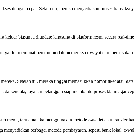
 diakses dengan cepat. Selain itu, mereka menyediakan proses transaks
ang keluar biasanya diupdate langsung di platform resmi secara real-t
elumnya. Ini membuat pemain mudah memeriksa riwayat dan memastikan t
eka. Setelah itu, mereka tinggal memasukkan nomor tiket atau data ha
a ada kendala, layanan pelanggan siap membantu proses klaim agar cep
alam menit, terutama jika menggunakan metode e-wallet atau transfer ban
ga menyediakan berbagai metode pembayaran, seperti bank lokal, e-wa