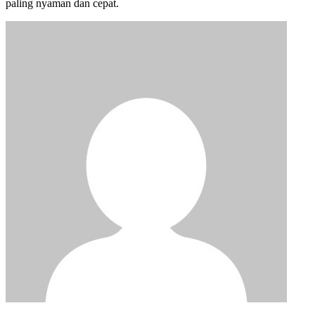
paling nyaman dan cepat.