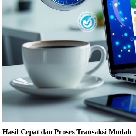
Hasil Cepat dan Proses Transaksi Mudah