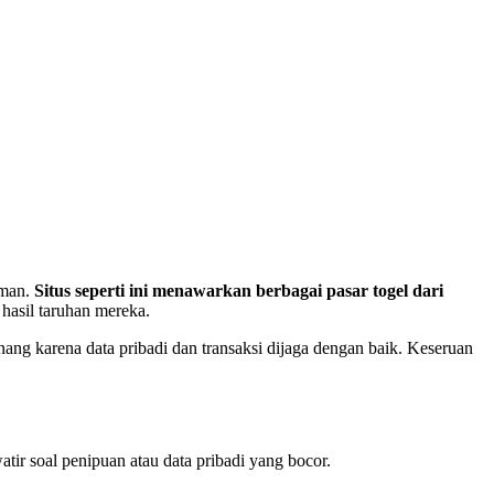
aman.
Situs seperti ini menawarkan berbagai pasar togel dari
hasil taruhan mereka.
nang karena data pribadi dan transaksi dijaga dengan baik. Keseruan
ir soal penipuan atau data pribadi yang bocor.