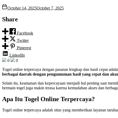
October 14, 2025
October 7, 2025
Share
Facebook
Twitter
Pinterest
LinkedIn
0
0
Togel online terpercaya dengan pasaran lengkap dan hasil cepat ada
berbagai daerah dengan pengumuman hasil yang cepat dan akur
Selain itu, keamanan dan kepercayaan menjadi hal penting saat memili
bermain togel juga makin terasa karena kemudahan akses dan berbaga
Apa Itu Togel Online Terpercaya?
Togel online terpercaya adalah situs yang memberikan layanan taruha