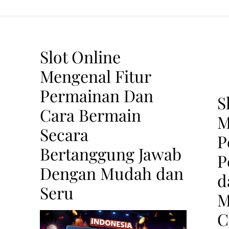
Slot Online
Mengenal Fitur
Permainan Dan
S
Cara Bermain
M
Secara
P
Bertanggung Jawab
P
Dengan Mudah dan
d
Seru
M
C