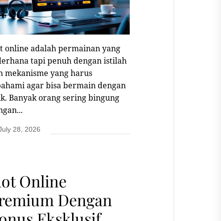
ot online adalah permainan yang
derhana tapi penuh dengan istilah
n mekanisme yang harus
pahami agar bisa bermain dengan
ik. Banyak orang sering bingung
gan...
July 28, 2026
lot Online
remium Dengan
onus Eksklusif