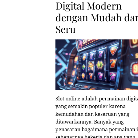
Digital Modern
dengan Mudah da
Seru
Slot online adalah permainan digit
yang semakin populer karena
kemudahan dan keseruan yang
ditawarkannya. Banyak yang
penasaran bagaimana permainan i
sebenarnya bekerja dan apa yang..