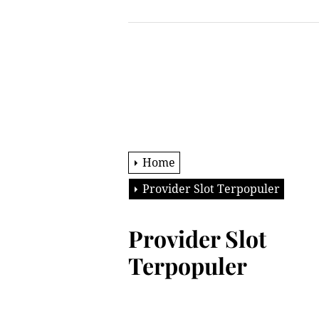
Home
Provider Slot Terpopuler
Provider Slot
Terpopuler