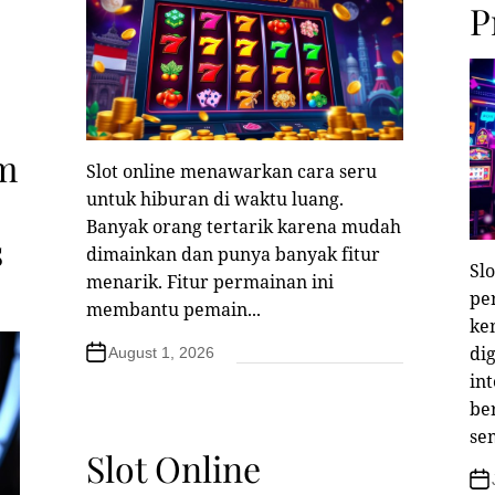
P
m
Slot online menawarkan cara seru
untuk hiburan di waktu luang.
Banyak orang tertarik karena mudah
s
dimainkan dan punya banyak fitur
Sl
menarik. Fitur permainan ini
pe
membantu pemain...
ke
dig
August 1, 2026
in
be
sem
Slot Online