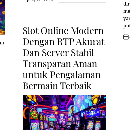
di
me
ya
put
Slot Online Modern
Dengan RTP Akurat
an
Dan Server Stabil
Transparan Aman
untuk Pengalaman
Bermain Terbaik