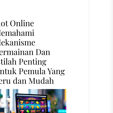
lot Online
emahami
ekanisme
ermainan Dan
stilah Penting
ntuk Pemula Yang
eru dan Mudah